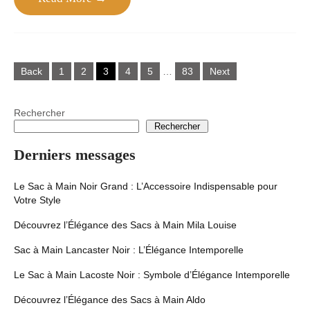
Posts
Back
1
2
3
4
5
…
83
Next
navigation
Rechercher
Rechercher
Derniers messages
Le Sac à Main Noir Grand : L’Accessoire Indispensable pour
Votre Style
Découvrez l’Élégance des Sacs à Main Mila Louise
Sac à Main Lancaster Noir : L’Élégance Intemporelle
Le Sac à Main Lacoste Noir : Symbole d’Élégance Intemporelle
Découvrez l’Élégance des Sacs à Main Aldo