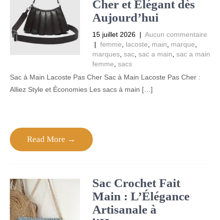
Cher et Élégant dès
Aujourd’hui
15 juillet 2026
|
Aucun commentaire
|
femme
,
lacoste
,
main
,
marque
,
marques
,
sac
,
sac a main
,
sac a main
femme
,
sacs
Sac à Main Lacoste Pas Cher Sac à Main Lacoste Pas Cher :
Alliez Style et Économies Les sacs à main […]
Read More →
Sac Crochet Fait
Main : L’Élégance
Artisanale à