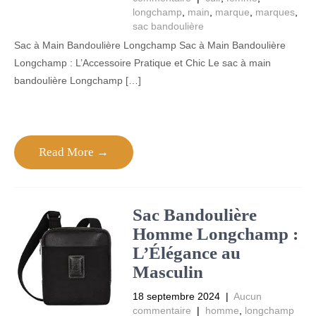
longchamp
,
main
,
marque
,
marques
,
sac bandoulière
Sac à Main Bandoulière Longchamp Sac à Main Bandoulière
Longchamp : L’Accessoire Pratique et Chic Le sac à main
bandoulière Longchamp […]
Read More →
Sac Bandoulière
Homme Longchamp :
L’Élégance au
Masculin
18 septembre 2024
|
Aucun
commentaire
|
homme
,
longchamp