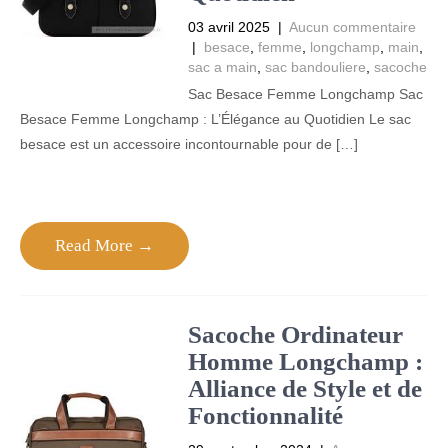
03 avril 2025
|
Aucun commentaire
|
besace
,
femme
,
longchamp
,
main
,
sac a main
,
sac bandouliere
,
sacoche
Sac Besace Femme Longchamp Sac
Besace Femme Longchamp : L’Élégance au Quotidien Le sac
besace est un accessoire incontournable pour de […]
Read More →
Sacoche Ordinateur
Homme Longchamp :
Alliance de Style et de
Fonctionnalité