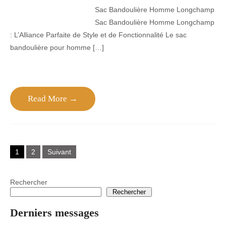
Sac Bandoulière Homme Longchamp
Sac Bandoulière Homme Longchamp
: L’Alliance Parfaite de Style et de Fonctionnalité Le sac
bandoulière pour homme […]
Read More →
Pagination
1
2
Suivant
des
publications
Rechercher
Rechercher
Derniers messages