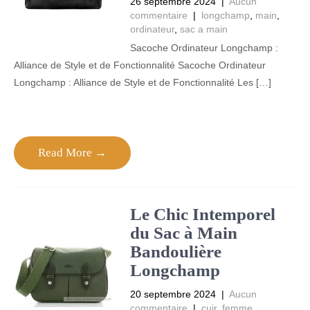
26 septembre 2024
|
Aucun
commentaire
|
longchamp
,
main
,
ordinateur
,
sac a main
Sacoche Ordinateur Longchamp :
Alliance de Style et de Fonctionnalité Sacoche Ordinateur
Longchamp : Alliance de Style et de Fonctionnalité Les […]
Read More →
Le Chic Intemporel
du Sac à Main
Bandoulière
Longchamp
20 septembre 2024
|
Aucun
commentaire
|
cuir
,
femme
,