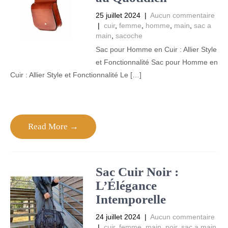
25 juillet 2024
|
Aucun commentaire
|
cuir
,
femme
,
homme
,
main
,
sac a
main
,
sacoche
Sac pour Homme en Cuir : Allier Style
et Fonctionnalité Sac pour Homme en
Cuir : Allier Style et Fonctionnalité Le […]
Read More →
Sac Cuir Noir :
L’Élégance
Intemporelle
24 juillet 2024
|
Aucun commentaire
|
cuir
,
femme
,
main
,
noir
,
sac a main