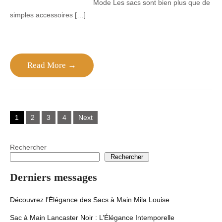
Mode Les sacs sont bien plus que de
simples accessoires […]
Read More →
Posts
1
2
3
4
Next
navigation
Rechercher
Rechercher
Derniers messages
Découvrez l’Élégance des Sacs à Main Mila Louise
Sac à Main Lancaster Noir : L’Élégance Intemporelle