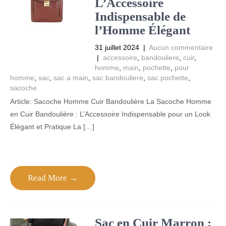
L’Accessoire
Indispensable de
l’Homme Élégant
31 juillet 2024
|
Aucun commentaire
|
accessoire
,
bandouliere
,
cuir
,
homme
,
main
,
pochette
,
pour
homme
,
sac
,
sac a main
,
sac bandouliere
,
sac pochette
,
sacoche
Article: Sacoche Homme Cuir Bandoulière La Sacoche Homme
en Cuir Bandoulière : L’Accessoire Indispensable pour un Look
Élégant et Pratique La […]
Read More →
Sac en Cuir Marron :