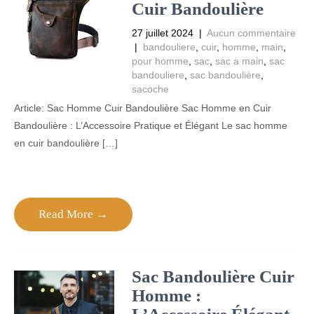
Cuir Bandoulière
27 juillet 2024
|
Aucun commentaire
|
bandouliere
,
cuir
,
homme
,
main
,
pour homme
,
sac
,
sac a main
,
sac
bandouliere
,
sac bandoulière
,
sacoche
Article: Sac Homme Cuir Bandoulière Sac Homme en Cuir
Bandoulière : L’Accessoire Pratique et Élégant Le sac homme
en cuir bandoulière […]
Read More →
Sac Bandoulière Cuir
Homme :