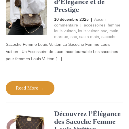
d’Élégance et de
Prestige
10 décembre 2025
|
Aucun
commentaire
|
accessoires
,
femme
,
louis vuitton
,
louis vuitton sac
,
main
,
marque
,
sac
,
sac a main
,
sacoche
Sacoche Femme Louis Vuitton La Sacoche Femme Louis
Vuitton : Un Accessoire de Luxe Incontournable Les sacoches
pour femmes Louis Vuitton […]
Read More →
Découvrez l’Élégance
des Sacoche Femme