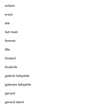
enfant
eram
été
fait main
femme
fille
foulard
foulards
galerie lafayette
galeries lafayette
gerard
gerard darel