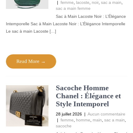
|
femme
,
lacoste
,
noir
,
sac a main
,
sac a main femme
Sac à Main Lacoste Noir : L’Élégance
Intemporelle Sac à Main Lacoste Noir : L’Élégance Intemporelle
Le sac à main Lacoste […]
Read More →
Sacoche Homme
Chanel : Élégance et
Style Intemporel
28 juillet 2026
|
Aucun commentaire
|
femme
,
homme
,
main
,
sac a main
,
sacoche