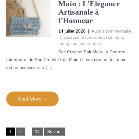
Main : L’Élégance
Artisanale à
l’Honneur
14 juillet 2026
|
Aucun commentaire
|
accessoires
,
crochet
,
fait main
,
main
,
sac
,
sac a main
Sac Crochet Fait Main Le Charme
Intemporel du Sac Crochet Fait Main Le sac crochet fait main
est un accessoire à […]
Read More →
Pagination
1
2
…
24
Suivant
des