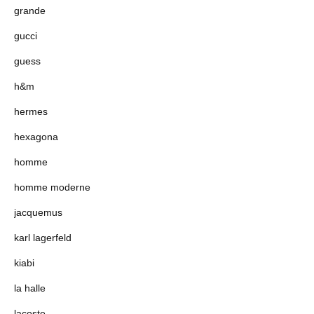
grande
gucci
guess
h&m
hermes
hexagona
homme
homme moderne
jacquemus
karl lagerfeld
kiabi
la halle
lacoste