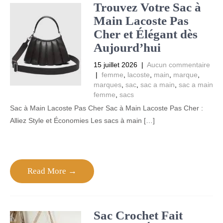
Trouvez Votre Sac à
Main Lacoste Pas
Cher et Élégant dès
Aujourd’hui
15 juillet 2026
|
Aucun commentaire
|
femme
,
lacoste
,
main
,
marque
,
marques
,
sac
,
sac a main
,
sac a main
femme
,
sacs
Sac à Main Lacoste Pas Cher Sac à Main Lacoste Pas Cher :
Alliez Style et Économies Les sacs à main […]
Read More →
Sac Crochet Fait