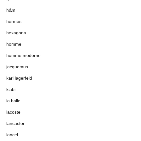
h&m
hermes
hexagona
homme
homme moderne
jacquemus
karl lagerfeld
kiabi
la halle
lacoste
lancaster
lancel