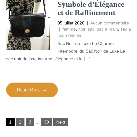
Symbole d’Élégance
et de Raffinement
05 juillet 2026
|
Aucun commentaire
|
femme
,
noir
,
sac
,
sac a main
,
sac a
main femme
Sac Noir de Luxe Le Charme
Intemporel du Sac Noir de Luxe Le
sac noir de luxe incarne l’élégance et la […]
Read More →
Posts
1
2
3
…
30
Next
navigation