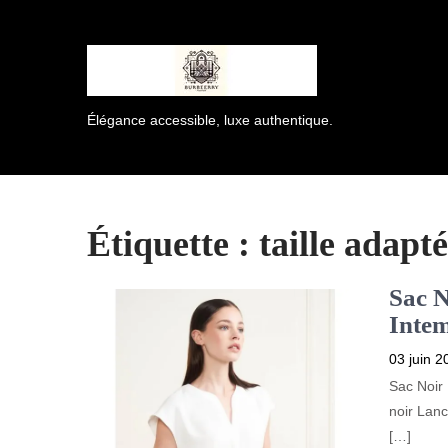
Élégance accessible, luxe authentique.
Étiquette :
taille adapt
Sac N
Intem
03 juin 2
Sac Noir 
noir Lanc
[…]