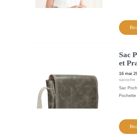
Re
Sac P
et P
16 mai 2
sacoche
Sac Poch
Pochette
Re