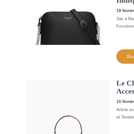
Indis
18 févrie
Sac à Ba
Fonction
Re
Le Ch
Acces
15 févrie
Article s
et Tenda