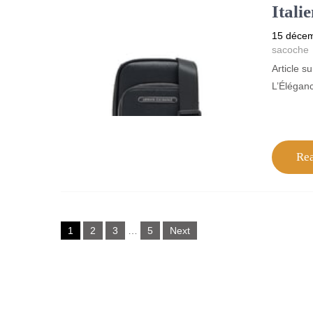
Itali
15 déce
sacoche
Article 
L’Éléganc
Re
Posts
1
2
3
…
5
Next
navigation