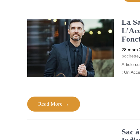
La S
L’Acc
Fonct
28 mars 
pochette
Article 
: Un Acce
Read More →
Sac à