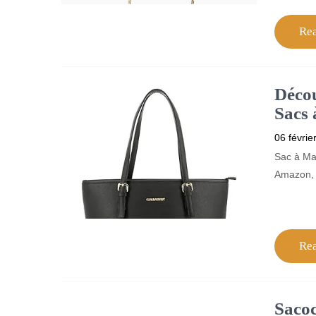
Re
Décou
Sacs
06 févrie
Sac à Mai
Amazon, 
Re
Saco