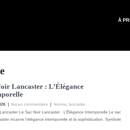
À PR
ée
oir Lancaster : L’Élégance
porelle
026
|
Aucun commentaire
|
femme
,
lancaster
Lancaster Le Sac Noir Lancaster : L’Élégance Intemporelle Le sac
aster incarne l’élégance intemporelle et la sophistication. Symbole