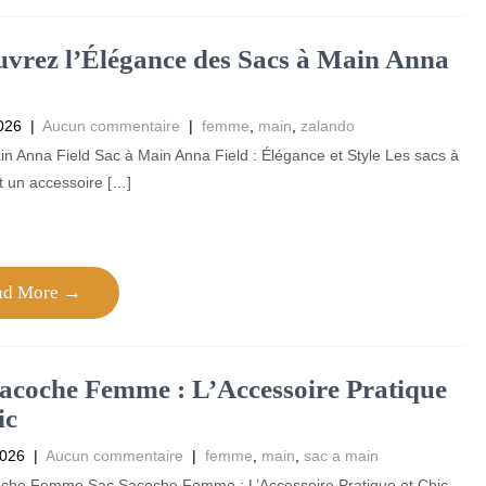
vrez l’Élégance des Sacs à Main Anna
026
|
Aucun commentaire
|
femme
,
main
,
zalando
n Anna Field Sac à Main Anna Field : Élégance et Style Les sacs à
t un accessoire […]
ad More →
acoche Femme : L’Accessoire Pratique
ic
2026
|
Aucun commentaire
|
femme
,
main
,
sac a main
che Femme Sac Sacoche Femme : L’Accessoire Pratique et Chic