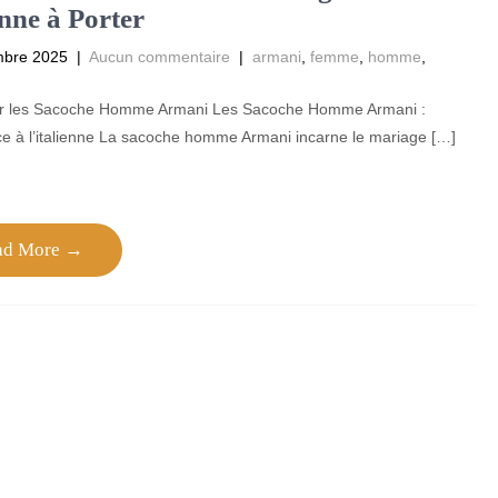
enne à Porter
mbre 2025
|
Aucun commentaire
|
armani
,
femme
,
homme
,
sur les Sacoche Homme Armani Les Sacoche Homme Armani :
e à l’italienne La sacoche homme Armani incarne le mariage […]
ad More →