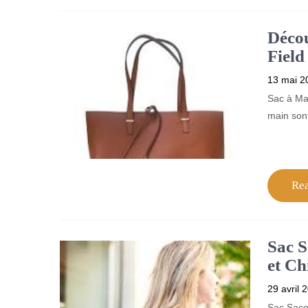
Décou
Field
13 mai 2
Sac à Mai
main son
Re
Sac S
et Ch
29 avril 
Sac Saco