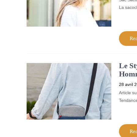
La sacoch
Re
Le St
Homme
28 avril 
Article 
Tendance
Re