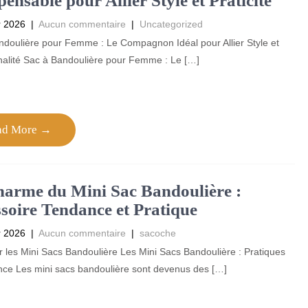
pensable pour Allier Style et Praticité
r 2026
|
Aucun commentaire
|
Uncategorized
ndoulière pour Femme : Le Compagnon Idéal pour Allier Style et
nalité Sac à Bandoulière pour Femme : Le […]
ad More →
arme du Mini Sac Bandoulière :
soire Tendance et Pratique
r 2026
|
Aucun commentaire
|
sacoche
ur les Mini Sacs Bandoulière Les Mini Sacs Bandoulière : Pratiques
nce Les mini sacs bandoulière sont devenus des […]