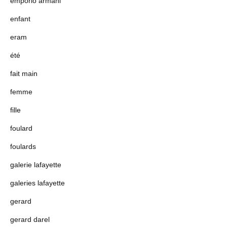
emporio armani
enfant
eram
été
fait main
femme
fille
foulard
foulards
galerie lafayette
galeries lafayette
gerard
gerard darel