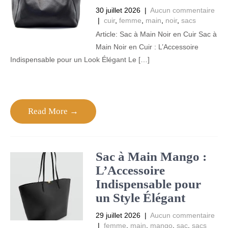
30 juillet 2026
|
Aucun commentaire
|
cuir
,
femme
,
main
,
noir
,
sacs
Article: Sac à Main Noir en Cuir Sac à
Main Noir en Cuir : L’Accessoire
Indispensable pour un Look Élégant Le […]
Read More →
Sac à Main Mango :
L’Accessoire
Indispensable pour
un Style Élégant
29 juillet 2026
|
Aucun commentaire
|
femme
,
main
,
mango
,
sac
,
sacs