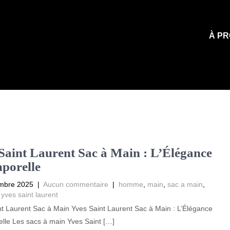
À PR
Saint Laurent Sac à Main : L’Élégance
porelle
mbre 2025
|
Aucun commentaire
|
homme
,
main
,
sac a main
,
,
yves saint laurent
t Laurent Sac à Main Yves Saint Laurent Sac à Main : L’Élégance
lle Les sacs à main Yves Saint […]