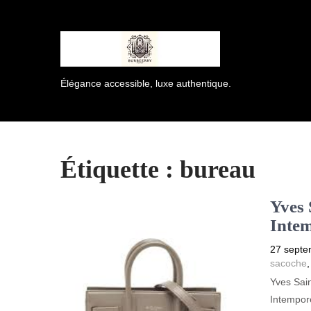
Élégance accessible, luxe authentique.
Étiquette :
bureau
Yves 
Intem
27 septe
sacoche
Yves Sain
Intempore