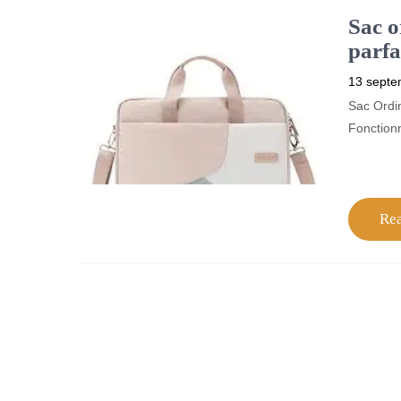
Sac o
parfa
13 septe
Sac Ordi
Fonction
Re