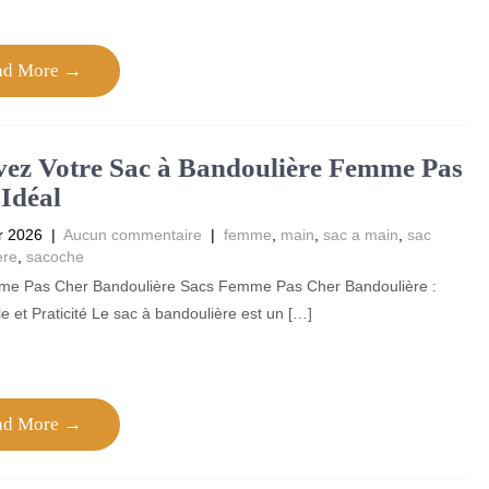
ad More →
ez Votre Sac à Bandoulière Femme Pas
Idéal
r 2026
|
Aucun commentaire
|
femme
,
main
,
sac a main
,
sac
ere
,
sacoche
e Pas Cher Bandoulière Sacs Femme Pas Cher Bandoulière :
yle et Praticité Le sac à bandoulière est un […]
ad More →