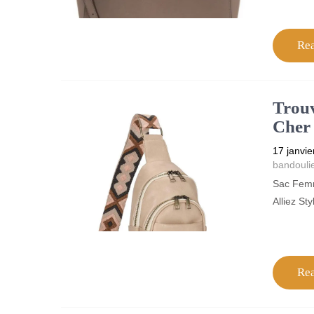
Re
Trouv
Cher 
17 janvie
bandouli
Sac Femm
Alliez St
Re