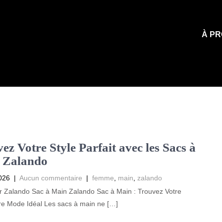
À PR
ez Votre Style Parfait avec les Sacs à
 Zalando
026
|
Aucun commentaire
|
femme
,
main
,
zalando
ur Zalando Sac à Main Zalando Sac à Main : Trouvez Votre
re Mode Idéal Les sacs à main ne […]