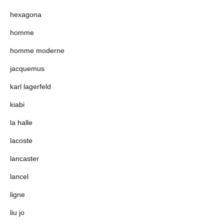
hexagona
homme
homme moderne
jacquemus
karl lagerfeld
kiabi
la halle
lacoste
lancaster
lancel
ligne
liu jo