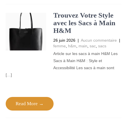
Trouvez Votre Style
avec les Sacs à Main
H&M
26 juin 2026
|
Aucun commentaire
|
femme
,
h&m
,
main
,
sac
,
sacs
Article sur les sacs à main H&M Les
Sacs à Main H&M : Style et
Accessibilité Les sacs à main sont
[…]
Read More →