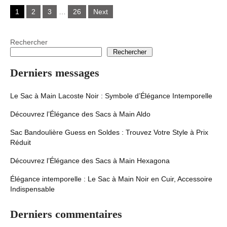
Posts
1
2
3
…
26
Next
navigation
Rechercher
Rechercher
Derniers messages
Le Sac à Main Lacoste Noir : Symbole d’Élégance Intemporelle
Découvrez l’Élégance des Sacs à Main Aldo
Sac Bandoulière Guess en Soldes : Trouvez Votre Style à Prix
Réduit
Découvrez l’Élégance des Sacs à Main Hexagona
Élégance intemporelle : Le Sac à Main Noir en Cuir, Accessoire
Indispensable
Derniers commentaires