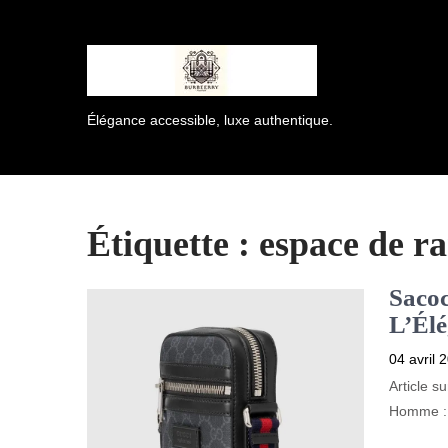
Élégance accessible, luxe authentique.
Étiquette :
espace de r
Saco
L’Élé
04 avril 
Article 
Homme : 