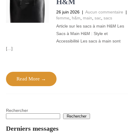
H&M
26 juin 2026
|
Aucun commentaire
|
femme
,
h&m
,
main
,
sac
,
sacs
Article sur les sacs à main H&M Les
Sacs à Main H&M : Style et
Accessibilité Les sacs à main sont
[…]
Read More →
Rechercher
Rechercher
Derniers messages