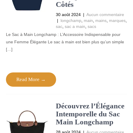
Côtés
30 août 2024
|
Aucun commentaire
|
longchamp
,
main
,
mains
,
marques
,
sac
,
sac a main
,
sacs
Le Sac à Main Longchamp : L’Accessoire Indispensable pour
une Femme Élégante Le sac à main est bien plus qu’un simple
[…]
Read More →
Découvrez l’Élégance
Intemporelle du Sac
Main Longchamp
28 août 2024
|
Aucun commentaire