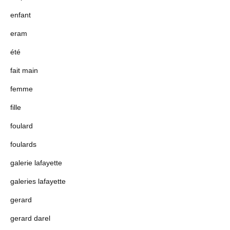
enfant
eram
été
fait main
femme
fille
foulard
foulards
galerie lafayette
galeries lafayette
gerard
gerard darel