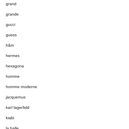
grand
grande
gucci
guess
h&m
hermes
hexagona
homme
homme moderne
jacquemus
karl lagerfeld
kiabi
la halle