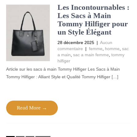
Les Incontournables :
Les Sacs à Main
Tommy Hilfiger pour
un Style Élégant
28 décembre 2025
|
Aucun
commentaire
|
femme
,
homme
,
sac
a main
,
sac a main femme
,
tommy
hilfiger
Article sur les sacs à main Tommy Hilfiger Les Sacs à Main
Tommy Hilfiger : Alliant Style et Qualité Tommy Hilfiger […]
Read More →
Posts