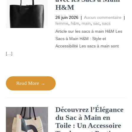
H&M
26 juin 2026
|
Aucun commentaire
|
femme
,
h&m
,
main
,
sac
,
sacs
Article sur les sacs à main H&M Les
Sacs à Main H&M : Style et
Accessibilité Les sacs à main sont
[…]
Read More →
Découvrez l’Élégance
du Sac à Main en
Toile : Un Accessoire