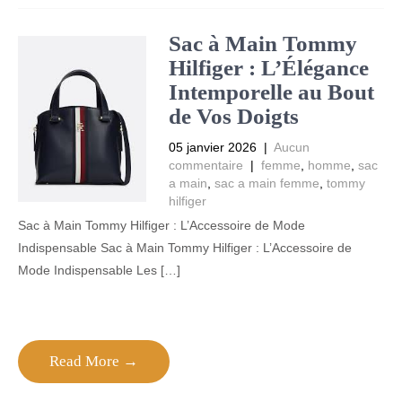
Sac à Main Tommy
Hilfiger : L’Élégance
Intemporelle au Bout
de Vos Doigts
05 janvier 2026
|
Aucun
commentaire
|
femme
,
homme
,
sac
a main
,
sac a main femme
,
tommy
hilfiger
Sac à Main Tommy Hilfiger : L’Accessoire de Mode
Indispensable Sac à Main Tommy Hilfiger : L’Accessoire de
Mode Indispensable Les […]
Read More →