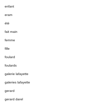
enfant
eram
été
fait main
femme
fille
foulard
foulards
galerie lafayette
galeries lafayette
gerard
gerard darel