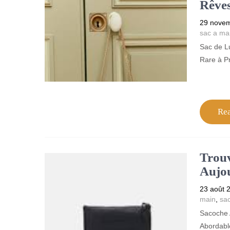
Rêve
29 nove
sac a ma
Sac de L
Rare à P
Re
Trouv
Aujou
23 août 
main
,
sa
Sacoche 
Abordabl