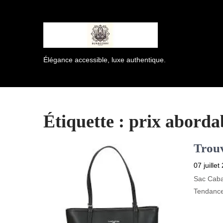
Élégance accessible, luxe authentique.
Étiquette :
prix aborda
Trouv
07 juillet
Sac Caba
Tendance 