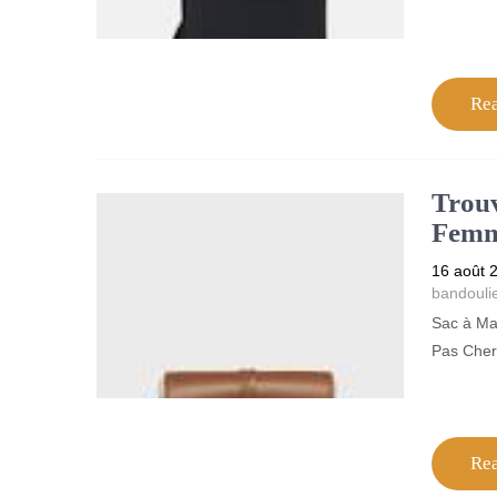
Re
Trouv
Femm
16 août 
bandouli
Sac à Ma
Pas Cher 
Re