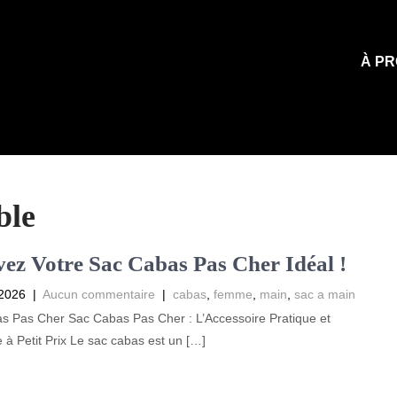
À PR
ble
ez Votre Sac Cabas Pas Cher Idéal !
 2026
|
Aucun commentaire
|
cabas
,
femme
,
main
,
sac a main
s Pas Cher Sac Cabas Pas Cher : L’Accessoire Pratique et
à Petit Prix Le sac cabas est un […]