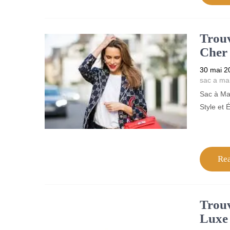
Trouv
Cher 
30 mai 2
sac a ma
Sac à Ma
Style et
Re
Trouv
Luxe 