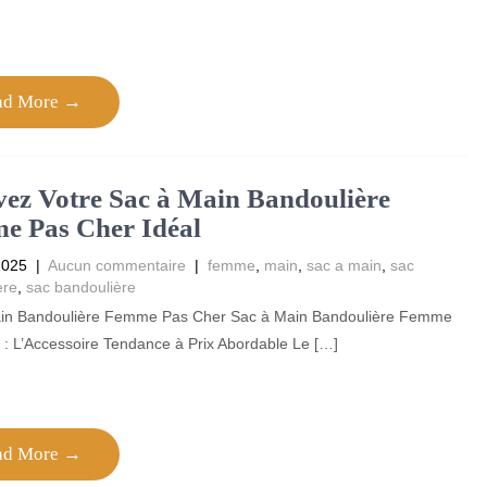
ad More →
ez Votre Sac à Main Bandoulière
e Pas Cher Idéal
2025
|
Aucun commentaire
|
femme
,
main
,
sac a main
,
sac
ere
,
sac bandoulière
in Bandoulière Femme Pas Cher Sac à Main Bandoulière Femme
: L’Accessoire Tendance à Prix Abordable Le […]
ad More →