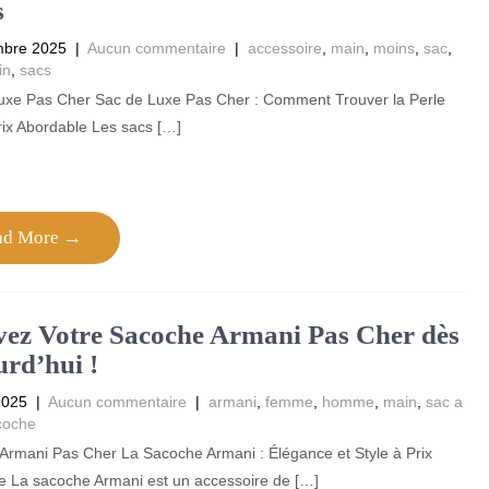
s
mbre 2025
|
Aucun commentaire
|
accessoire
,
main
,
moins
,
sac
,
in
,
sacs
uxe Pas Cher Sac de Luxe Pas Cher : Comment Trouver la Perle
rix Abordable Les sacs […]
ad More →
ez Votre Sacoche Armani Pas Cher dès
rd’hui !
2025
|
Aucun commentaire
|
armani
,
femme
,
homme
,
main
,
sac a
coche
Armani Pas Cher La Sacoche Armani : Élégance et Style à Prix
e La sacoche Armani est un accessoire de […]