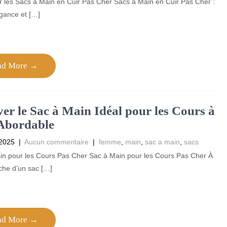
ur les Sacs à Main en Cuir Pas Cher Sacs à Main en Cuir Pas Cher :
égance et […]
ad More →
er le Sac à Main Idéal pour les Cours à
Abordable
 2025
|
Aucun commentaire
|
femme
,
main
,
sac a main
,
sacs
in pour les Cours Pas Cher Sac à Main pour les Cours Pas Cher À
che d’un sac […]
ad More →