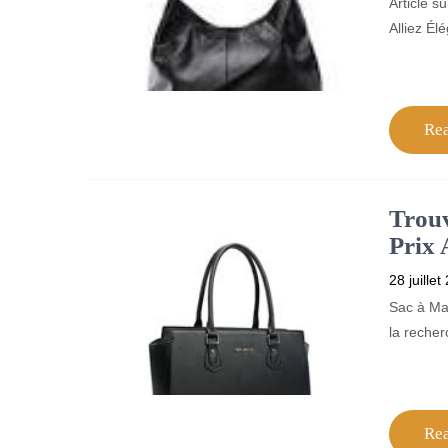
Article s
Alliez Él
Re
Trouv
Prix 
28 juillet
Sac à Ma
la recher
Re