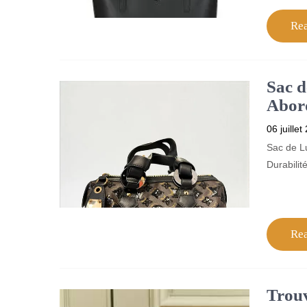
Re
Sac d
Abord
06 juillet
Sac de L
Durabilit
Re
Trouv