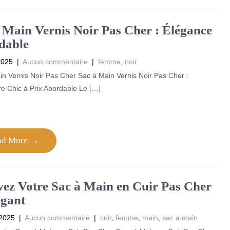
 Main Vernis Noir Pas Cher : Élégance
dable
2025
|
Aucun commentaire
|
femme
,
noir
n Vernis Noir Pas Cher Sac à Main Vernis Noir Pas Cher :
e Chic à Prix Abordable Le […]
ad More →
ez Votre Sac à Main en Cuir Pas Cher
égant
 2025
|
Aucun commentaire
|
cuir
,
femme
,
main
,
sac a main