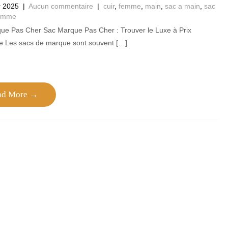
r 2025
|
Aucun commentaire
|
cuir
,
femme
,
main
,
sac a main
,
sac
femme
ue Pas Cher Sac Marque Pas Cher : Trouver le Luxe à Prix
e Les sacs de marque sont souvent […]
ad More →