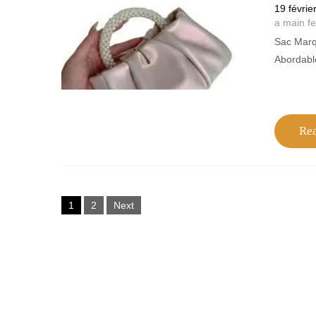
19 févrie
a main 
Sac Marq
Abordabl
Re
Posts
1
2
Next
navigation