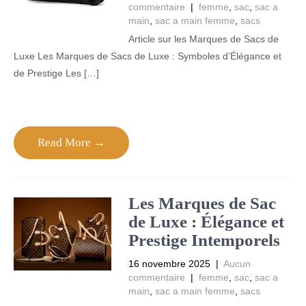
commentaire
|
femme
,
sac
,
sac a
main
,
sac a main femme
,
sacs
Article sur les Marques de Sacs de
Luxe Les Marques de Sacs de Luxe : Symboles d’Élégance et
de Prestige Les […]
Read More →
Les Marques de Sac
de Luxe : Élégance et
Prestige Intemporels
16 novembre 2025
|
Aucun
commentaire
|
femme
,
sac
,
sac a
main
,
sac a main femme
,
sacs