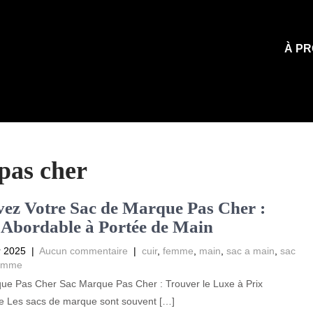
À PR
pas cher
ez Votre Sac de Marque Pas Cher :
Abordable à Portée de Main
r 2025
|
Aucun commentaire
|
cuir
,
femme
,
main
,
sac a main
,
sac
femme
ue Pas Cher Sac Marque Pas Cher : Trouver le Luxe à Prix
e Les sacs de marque sont souvent […]