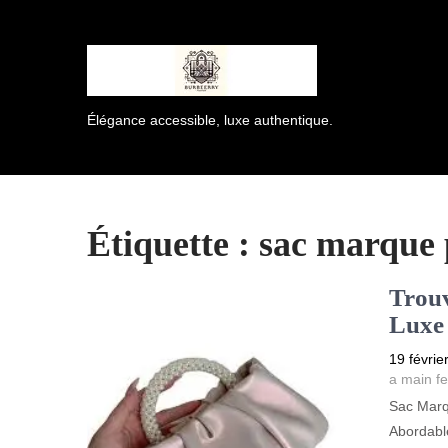
Élégance accessible, luxe authentique.
Étiquette :
sac marque 
Trouv
Luxe 
19 févrie
a main 
Sac Marq
Abordabl