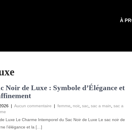
À PR
luxe
c Noir de Luxe : Symbole d’Élégance et
ffinement
 2026
|
Aucun commentaire
|
femme
,
noir
,
sac
,
sac a main
,
sac a
mme
 de Luxe Le Charme Intemporel du Sac Noir de Luxe Le sac noir de
rne l’élégance et la […]