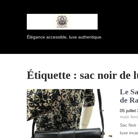
Élégance accessible, luxe authentique.
Étiquette :
sac noir de 
Le Sa
de Ra
05 juillet
main fe
Sac Noir
luxe inca