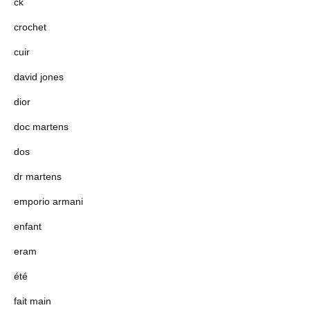
ck
crochet
cuir
david jones
dior
doc martens
dos
dr martens
emporio armani
enfant
eram
été
fait main