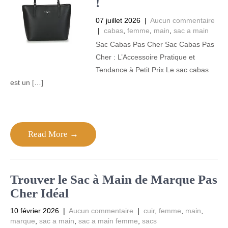
!
07 juillet 2026
|
Aucun commentaire
|
cabas
,
femme
,
main
,
sac a main
Sac Cabas Pas Cher Sac Cabas Pas
Cher : L’Accessoire Pratique et
Tendance à Petit Prix Le sac cabas
est un […]
Read More →
Trouver le Sac à Main de Marque Pas
Cher Idéal
10 février 2026
|
Aucun commentaire
|
cuir
,
femme
,
main
,
marque
,
sac a main
,
sac a main femme
,
sacs