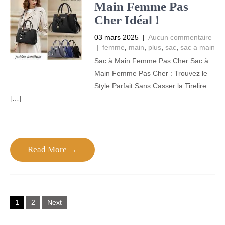
Main Femme Pas
Cher Idéal !
03 mars 2025
|
Aucun commentaire
|
femme
,
main
,
plus
,
sac
,
sac a main
Sac à Main Femme Pas Cher Sac à
Main Femme Pas Cher : Trouvez le
Style Parfait Sans Casser la Tirelire
[…]
Read More →
Posts
1
2
Next
navigation