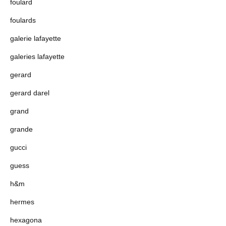
foulard
foulards
galerie lafayette
galeries lafayette
gerard
gerard darel
grand
grande
gucci
guess
h&m
hermes
hexagona