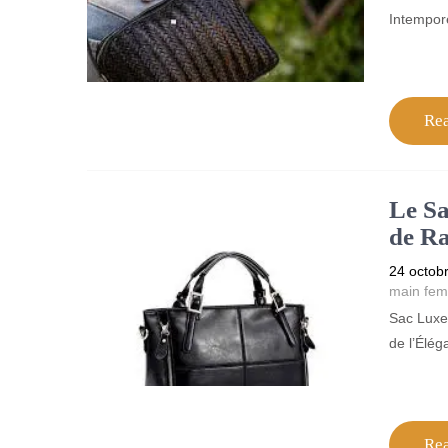
Intempore
Re
Le Sa
de Ra
24 octob
main fe
Sac Luxe
de l’Élég
Re