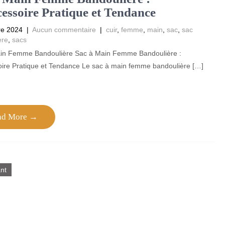
essoire Pratique et Tendance
re 2024
|
Aucun commentaire
|
cuir
,
femme
,
main
,
sac
,
sac
ère
,
sacs
in Femme Bandoulière Sac à Main Femme Bandoulière :
oire Pratique et Tendance Le sac à main femme bandoulière […]
ad More →
nt