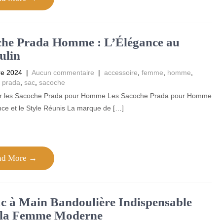
che Prada Homme : L’Élégance au
ulin
re 2024
|
Aucun commentaire
|
accessoire
,
femme
,
homme
,
,
prada
,
sac
,
sacoche
sur les Sacoche Prada pour Homme Les Sacoche Prada pour Homme
nce et le Style Réunis La marque de […]
ad More →
c à Main Bandoulière Indispensable
 la Femme Moderne