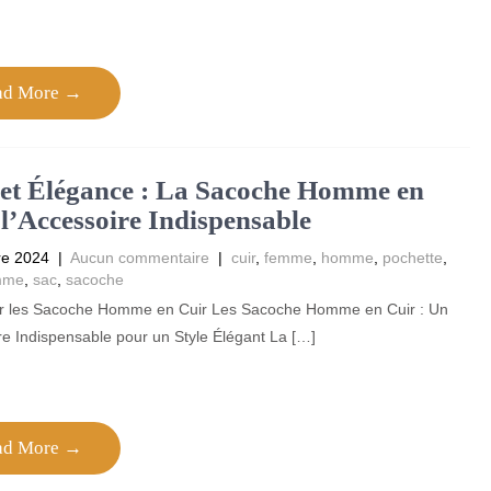
ad More →
 et Élégance : La Sacoche Homme en
 l’Accessoire Indispensable
re 2024
|
Aucun commentaire
|
cuir
,
femme
,
homme
,
pochette
,
mme
,
sac
,
sacoche
sur les Sacoche Homme en Cuir Les Sacoche Homme en Cuir : Un
e Indispensable pour un Style Élégant La […]
ad More →