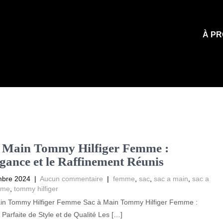
À PR
à Main Tommy Hilfiger Femme :
gance et le Raffinement Réunis
mbre 2024
|
Aucun commentaire
|
femme
,
sac
,
sac a main
,
sac a
mme
,
tommy hilfiger
in Tommy Hilfiger Femme Sac à Main Tommy Hilfiger Femme :
e Parfaite de Style et de Qualité Les […]