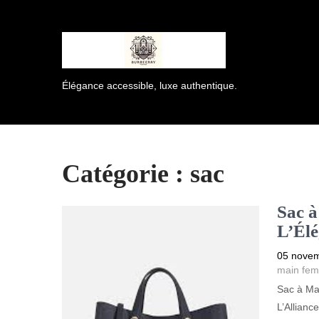
Élégance accessible, luxe authentique.
Catégorie :
sac
Sac 
L’Élé
05 nove
main fe
Sac à Ma
L’Allianc