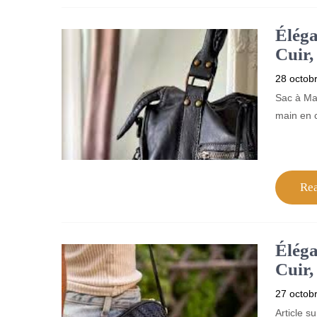
Éléga
Cuir,
28 octob
Sac à Ma
main en c
Re
Éléga
Cuir,
27 octob
Article s