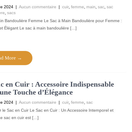
re 2024
|
Aucun commentaire
|
cuir
,
femme
,
main
,
sac
,
sac
ère
,
sacs
in Bandoulière Femme Le Sac à Main Bandoulière pour Femme :
et Élégant Le sac à main bandoulière […]
ad More →
c en Cuir : Accessoire Indispensable
une Touche d’Élégance
re 2024
|
Aucun commentaire
|
cuir
,
femme
,
sac
ur le Sac en Cuir Le Sac en Cuir : Un Accessoire Intemporel et
e sac en cuir est […]