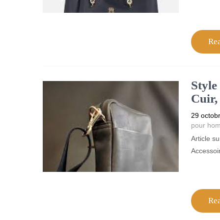
Re
Style
Cuir,
29 octob
pour ho
Article 
Accessoir
Re