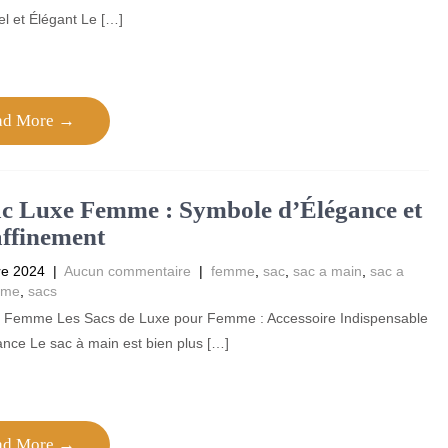
l et Élégant Le […]
ad More →
c Luxe Femme : Symbole d’Élégance et
ffinement
re 2024
|
Aucun commentaire
|
femme
,
sac
,
sac a main
,
sac a
mme
,
sacs
 Femme Les Sacs de Luxe pour Femme : Accessoire Indispensable
ance Le sac à main est bien plus […]
ad More →