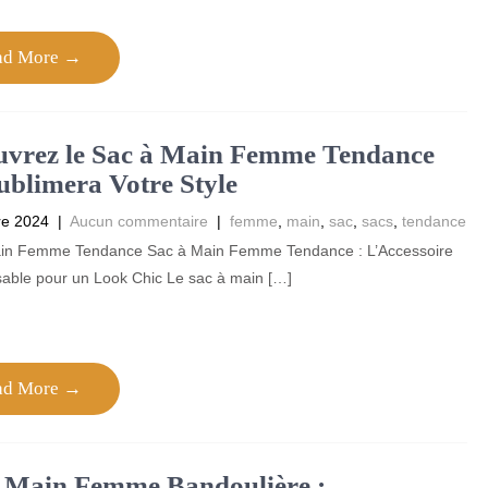
ad More →
uvrez le Sac à Main Femme Tendance
ublimera Votre Style
re 2024
|
Aucun commentaire
|
femme
,
main
,
sac
,
sacs
,
tendance
in Femme Tendance Sac à Main Femme Tendance : L’Accessoire
sable pour un Look Chic Le sac à main […]
ad More →
à Main Femme Bandoulière :