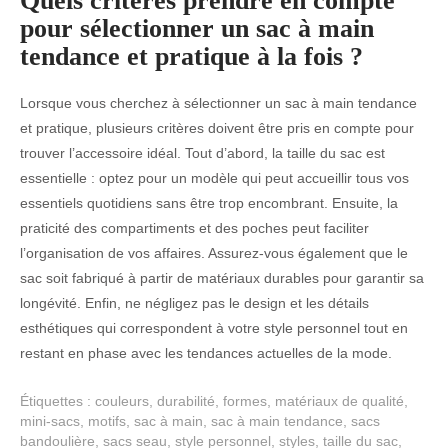
Quels critères prendre en compte
pour sélectionner un sac à main
tendance et pratique à la fois ?
Lorsque vous cherchez à sélectionner un sac à main tendance
et pratique, plusieurs critères doivent être pris en compte pour
trouver l’accessoire idéal. Tout d’abord, la taille du sac est
essentielle : optez pour un modèle qui peut accueillir tous vos
essentiels quotidiens sans être trop encombrant. Ensuite, la
praticité des compartiments et des poches peut faciliter
l’organisation de vos affaires. Assurez-vous également que le
sac soit fabriqué à partir de matériaux durables pour garantir sa
longévité. Enfin, ne négligez pas le design et les détails
esthétiques qui correspondent à votre style personnel tout en
restant en phase avec les tendances actuelles de la mode.
Étiquettes :
couleurs
,
durabilité
,
formes
,
matériaux de qualité
,
mini-sacs
,
motifs
,
sac à main
,
sac à main tendance
,
sacs
bandoulière
,
sacs seau
,
style personnel
,
styles
,
taille du sac
,