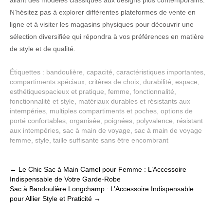
N’hésitez pas à explorer différentes plateformes de vente en
ligne et à visiter les magasins physiques pour découvrir une
sélection diversifiée qui répondra à vos préférences en matière
de style et de qualité.
Étiquettes :
bandoulière
,
capacité
,
caractéristiques importantes
,
compartiments spéciaux
,
critères de choix
,
durabilité
,
espace
,
esthétiquespacieux et pratique
,
femme
,
fonctionnalité
,
fonctionnalité et style
,
matériaux durables et résistants aux
intempéries
,
multiples compartiments et poches
,
options de
porté confortables
,
organisée
,
poignées
,
polyvalence
,
résistant
aux intempéries
,
sac à main de voyage
,
sac à main de voyage
femme
,
style
,
taille suffisante sans être encombrant
Post
←
Le Chic Sac à Main Camel pour Femme : L’Accessoire
Indispensable de Votre Garde-Robe
navigation
Sac à Bandoulière Longchamp : L’Accessoire Indispensable
pour Allier Style et Praticité
→