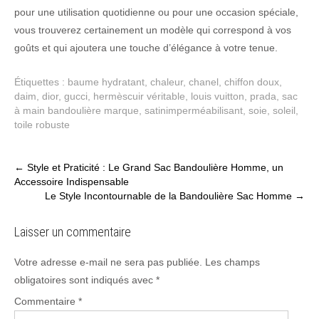
pour une utilisation quotidienne ou pour une occasion spéciale,
vous trouverez certainement un modèle qui correspond à vos
goûts et qui ajoutera une touche d’élégance à votre tenue.
Étiquettes :
baume hydratant
,
chaleur
,
chanel
,
chiffon doux
,
daim
,
dior
,
gucci
,
hermèscuir véritable
,
louis vuitton
,
prada
,
sac
à main bandoulière marque
,
satinimperméabilisant
,
soie
,
soleil
,
toile robuste
Post
←
Style et Praticité : Le Grand Sac Bandoulière Homme, un
Accessoire Indispensable
navigation
Le Style Incontournable de la Bandoulière Sac Homme
→
Laisser un commentaire
Votre adresse e-mail ne sera pas publiée.
Les champs
obligatoires sont indiqués avec
*
Commentaire
*