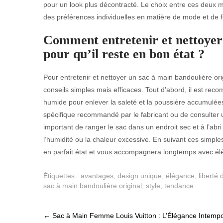
pour un look plus décontracté. Le choix entre ces deux ma
des préférences individuelles en matière de mode et de f
Comment entretenir et nettoyer 
pour qu’il reste en bon état ?
Pour entretenir et nettoyer un sac à main bandoulière orig
conseils simples mais efficaces. Tout d’abord, il est re
humide pour enlever la saleté et la poussière accumulées. 
spécifique recommandé par le fabricant ou de consulter 
important de ranger le sac dans un endroit sec et à l’abr
l’humidité ou la chaleur excessive. En suivant ces simples
en parfait état et vous accompagnera longtemps avec él
Étiquettes :
avantages
,
design unique
,
élégance
,
liberté
sac à main bandoulière original
,
style
,
tendance
Post
←
Sac à Main Femme Louis Vuitton : L’Élégance Intempo