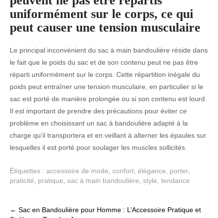
peuvent ne pas être répartis
uniformément sur le corps, ce qui
peut causer une tension musculaire
Le principal inconvénient du sac à main bandoulière réside dans
le fait que le poids du sac et de son contenu peut ne pas être
réparti uniformément sur le corps. Cette répartition inégale du
poids peut entraîner une tension musculaire, en particulier si le
sac est porté de manière prolongée ou si son contenu est lourd.
Il est important de prendre des précautions pour éviter ce
problème en choisissant un sac à bandoulière adapté à la
charge qu’il transportera et en veillant à alterner les épaules sur
lesquelles il est porté pour soulager les muscles sollicités.
Étiquettes :
accessoire de mode
,
confort
,
élégance
,
porter
,
praticité
,
pratique
,
sac à main bandoulière
,
style
,
tendance
Post
←
Sac en Bandoulière pour Homme : L’Accessoire Pratique et