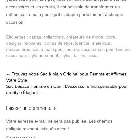
accessoires et les détails, il est possible de transformer un
même sac à main pour qu’il s’adapte parfaitement à chaque
occasion.
Étiquettes :
cabas
,
collections
,
créateurs de mode
,
cuirs
,
designs innovants
,
icônes de style
,
identité
,
matériaux
,
minaudières
,
sac a main pour femme
,
sacs à main pour femme
,
sacs seau
,
style personnel
,
styles
,
tailles
,
tissus
Post
←
Trouvez Votre Sac à Main Original pour Femme et Affirmez
Votre Style !
navigation
Sac Besace Homme en Cuir : L’Accessoire Indispensable pour
un Style Élégant
→
Laisser un commentaire
Votre adresse e-mail ne sera pas publiée.
Les champs
obligatoires sont indiqués avec
*
Commentaire
*