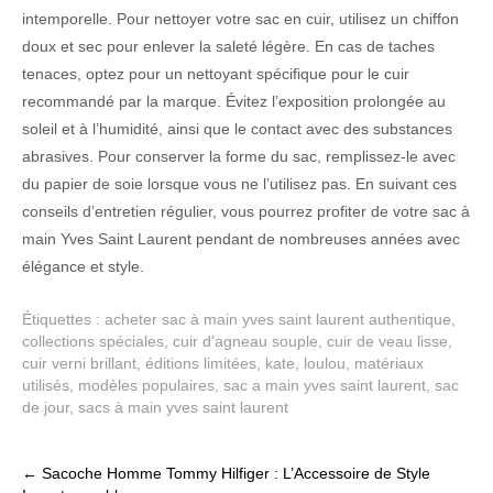
intemporelle. Pour nettoyer votre sac en cuir, utilisez un chiffon
doux et sec pour enlever la saleté légère. En cas de taches
tenaces, optez pour un nettoyant spécifique pour le cuir
recommandé par la marque. Évitez l’exposition prolongée au
soleil et à l’humidité, ainsi que le contact avec des substances
abrasives. Pour conserver la forme du sac, remplissez-le avec
du papier de soie lorsque vous ne l’utilisez pas. En suivant ces
conseils d’entretien régulier, vous pourrez profiter de votre sac à
main Yves Saint Laurent pendant de nombreuses années avec
élégance et style.
Étiquettes :
acheter sac à main yves saint laurent authentique
,
collections spéciales
,
cuir d'agneau souple
,
cuir de veau lisse
,
cuir verni brillant
,
éditions limitées
,
kate
,
loulou
,
matériaux
utilisés
,
modèles populaires
,
sac a main yves saint laurent
,
sac
de jour
,
sacs à main yves saint laurent
Post
←
Sacoche Homme Tommy Hilfiger : L’Accessoire de Style