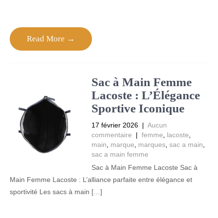
Read More →
Sac à Main Femme
Lacoste : L’Élégance
Sportive Iconique
17 février 2026
|
Aucun
commentaire
|
femme
,
lacoste
,
main
,
marque
,
marques
,
sac a main
,
sac a main femme
Sac à Main Femme Lacoste Sac à
Main Femme Lacoste : L’alliance parfaite entre élégance et
sportivité Les sacs à main […]