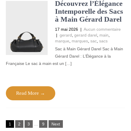
Découvrez l’Élégance
Intemporelle des Sacs
à Main Gérard Darel
17 mai 2026
|
Aucun commentaire
|
gerard
,
gerard darel
,
main
,
marque
,
marques
,
sac
,
sacs
Sac à Main Gérard Darel Sac à Main
Gérard Darel : L’Élégance à la
Française Le sac à main est un […]
Read More →
Posts
1
2
3
…
9
Next
navigation