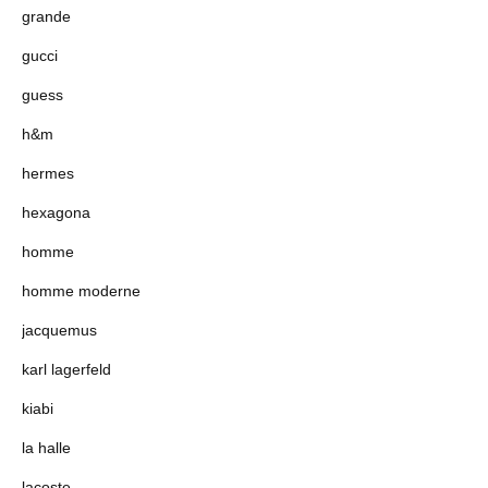
grande
gucci
guess
h&m
hermes
hexagona
homme
homme moderne
jacquemus
karl lagerfeld
kiabi
la halle
lacoste