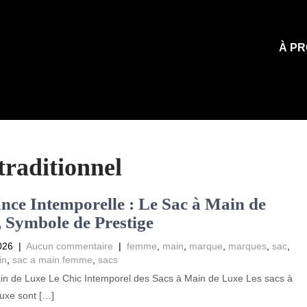
À PR
 traditionnel
nce Intemporelle : Le Sac à Main de
 Symbole de Prestige
026
|
Aucun commentaire
|
femme
,
main
,
marque
,
marques
,
sac
,
in
,
sac a main femme
,
sacs
in de Luxe Le Chic Intemporel des Sacs à Main de Luxe Les sacs à
uxe sont […]