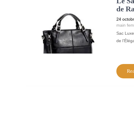
Le Sa
de Ra
24 octob
main fe
Sac Luxe
de l’Élég
Re