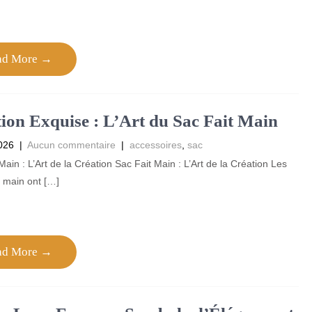
ad More →
ion Exquise : L’Art du Sac Fait Main
026
|
Aucun commentaire
|
accessoires
,
sac
Main : L’Art de la Création Sac Fait Main : L’Art de la Création Les
s main ont […]
ad More →