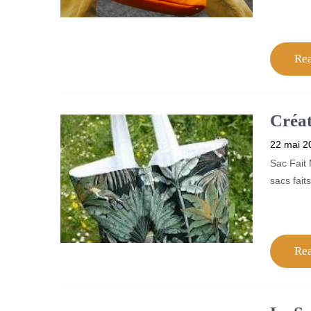
Re
Créat
22 mai 2
Sac Fait 
sacs fait
Re