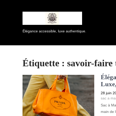
Élégance accessible, luxe authentique.
Étiquette :
savoir-faire
Éléga
Luxe,
28 juin 2
sac a ma
Sac à Ma
main de l