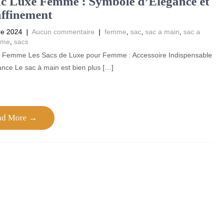
c Luxe Femme : Symbole d’Élégance et
ffinement
re 2024
|
Aucun commentaire
|
femme
,
sac
,
sac a main
,
sac a
mme
,
sacs
 Femme Les Sacs de Luxe pour Femme : Accessoire Indispensable
ance Le sac à main est bien plus […]
ad More →