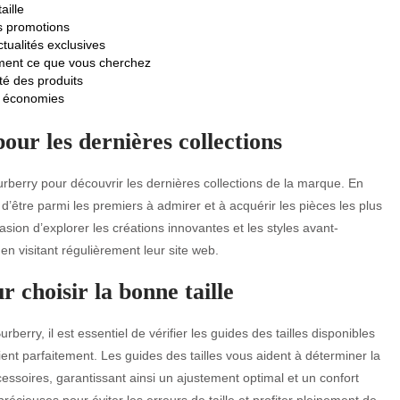
aille
es promotions
tualités exclusives
dement ce que vous cherchez
ité des produits
es économies
our les dernières collections
urberry pour découvrir les dernières collections de la marque. En
 d’être parmi les premiers à admirer et à acquérir les pièces les plus
ion d’explorer les créations innovantes et les styles avant-
n visitant régulièrement leur site web.
ur choisir la bonne taille
berry, il est essentiel de vérifier les guides des tailles disponibles
vient parfaitement. Les guides des tailles vous aident à déterminer la
ssoires, garantissant ainsi un ajustement optimal et un confort
écieuses pour éviter les erreurs de taille et profiter pleinement de