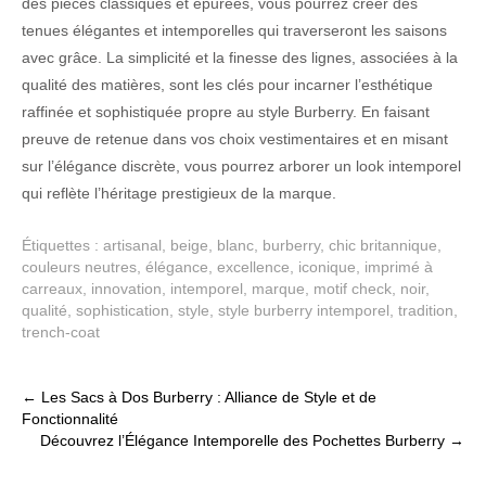
des pièces classiques et épurées, vous pourrez créer des
tenues élégantes et intemporelles qui traverseront les saisons
avec grâce. La simplicité et la finesse des lignes, associées à la
qualité des matières, sont les clés pour incarner l’esthétique
raffinée et sophistiquée propre au style Burberry. En faisant
preuve de retenue dans vos choix vestimentaires et en misant
sur l’élégance discrète, vous pourrez arborer un look intemporel
qui reflète l’héritage prestigieux de la marque.
Étiquettes :
artisanal
,
beige
,
blanc
,
burberry
,
chic britannique
,
couleurs neutres
,
élégance
,
excellence
,
iconique
,
imprimé à
carreaux
,
innovation
,
intemporel
,
marque
,
motif check
,
noir
,
qualité
,
sophistication
,
style
,
style burberry intemporel
,
tradition
,
trench-coat
Post
←
Les Sacs à Dos Burberry : Alliance de Style et de
Fonctionnalité
navigation
Découvrez l’Élégance Intemporelle des Pochettes Burberry
→