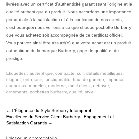
livrées avec un certificat d’authenticité garantissant l’origine et la
qualité authentique du produit. Nous accordons une importance
primordiale à la satisfaction et à la confiance de nos clients,
c’est pourquoi nous veillons à ce que chaque pochette Burberry
que vous achetez soit accompagnée de ce certificat officiel.
Vous pouvez ainsi être assuré(e) que votre achat est un produit
authentique de la marque Burberry, gage de qualité et de
prestige.
Étiquettes :
authentique
,
compacte
,
cuir
,
détails métalliques
,
élégant
,
entretenir
,
fonctionnalité
,
haut de gamme
,
imprimés
audacieux
,
modèles
,
moderne
,
motif check
,
nettoyer
,
ornements
,
pochettes burberry
,
qualité
,
style
Post
←
L’Élégance du Style Burberry Intemporel
Excellence du Service Client Burberry : Engagement et
navigation
Satisfaction Garantis
→
Laisser un commentaire