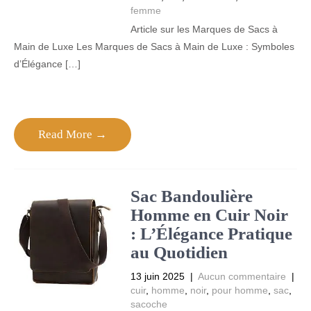
femme
Article sur les Marques de Sacs à
Main de Luxe Les Marques de Sacs à Main de Luxe : Symboles
d’Élégance […]
Read More →
Sac Bandoulière
Homme en Cuir Noir
: L’Élégance Pratique
au Quotidien
13 juin 2025
|
Aucun commentaire
|
cuir
,
homme
,
noir
,
pour homme
,
sac
,
sacoche