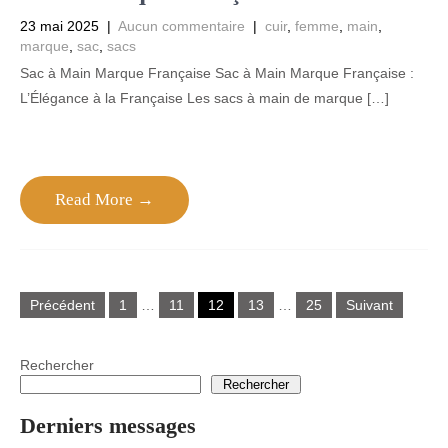
23 mai 2025
|
Aucun commentaire
|
cuir
,
femme
,
main
,
marque
,
sac
,
sacs
Sac à Main Marque Française Sac à Main Marque Française :
L’Élégance à la Française Les sacs à main de marque […]
Read More →
Pagination
Précédent
1
…
11
12
13
…
25
Suivant
des
publications
Rechercher
Rechercher
Derniers messages