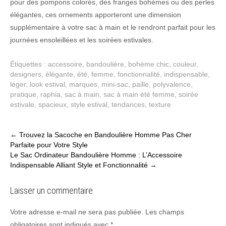
pour des pompons colorés, des franges bohèmes ou des perles
élégantes, ces ornements apporteront une dimension
supplémentaire à votre sac à main et le rendront parfait pour les
journées ensoleillées et les soirées estivales.
Étiquettes :
accessoire
,
bandoulière
,
bohème chic
,
couleur
,
designers
,
élégante
,
été
,
femme
,
fonctionnalité
,
indispensable
,
léger
,
look estival
,
marques
,
mini-sac
,
paille
,
polyvalence
,
pratique
,
raphia
,
sac à main
,
sac à main été femme
,
soirée
estivale
,
spacieux
,
style estival
,
tendances
,
texture
Post
←
Trouvez la Sacoche en Bandoulière Homme Pas Cher
Parfaite pour Votre Style
navigation
Le Sac Ordinateur Bandoulière Homme : L’Accessoire
Indispensable Alliant Style et Fonctionnalité
→
Laisser un commentaire
Votre adresse e-mail ne sera pas publiée.
Les champs
obligatoires sont indiqués avec
*