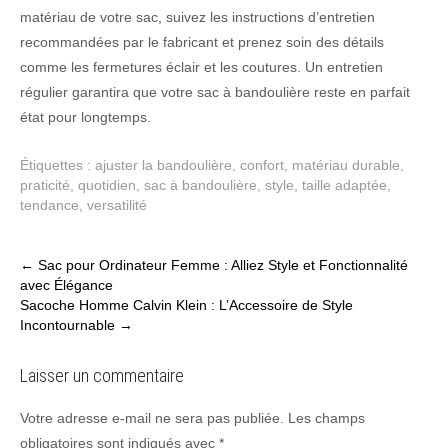
matériau de votre sac, suivez les instructions d’entretien
recommandées par le fabricant et prenez soin des détails
comme les fermetures éclair et les coutures. Un entretien
régulier garantira que votre sac à bandoulière reste en parfait
état pour longtemps.
Étiquettes :
ajuster la bandoulière
,
confort
,
matériau durable
,
praticité
,
quotidien
,
sac à bandoulière
,
style
,
taille adaptée
,
tendance
,
versatilité
Post
←
Sac pour Ordinateur Femme : Alliez Style et Fonctionnalité
avec Élégance
navigation
Sacoche Homme Calvin Klein : L’Accessoire de Style
Incontournable
→
Laisser un commentaire
Votre adresse e-mail ne sera pas publiée.
Les champs
obligatoires sont indiqués avec
*