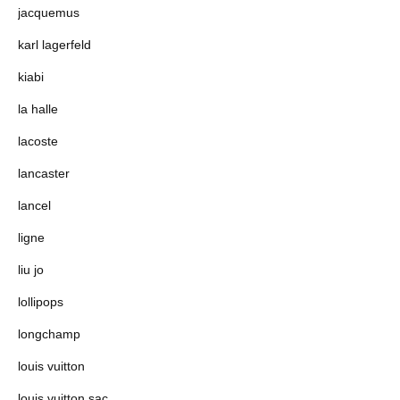
jacquemus
karl lagerfeld
kiabi
la halle
lacoste
lancaster
lancel
ligne
liu jo
lollipops
longchamp
louis vuitton
louis vuitton sac