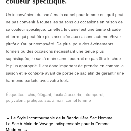
couleur spécifique.
Un inconvénient du sac à main camel pour femme est qu’il peut
ne pas convenir à toutes les saisons ou occasions en raison de
sa couleur spécifique. En effet, le camel est une teinte chaude
et terre qui peut être plus associée aux saisons automne/hiver
plutôt qu’au printemps/été. De plus, pour des événements
formels ou des occasions nécessitant une tenue plus
sophistiquée, le sac à main camel pourrait ne pas être le choix
le plus approprié. Il est donc important de prendre en compte la
saison et le contexte avant de porter ce sac afin de garantir une
harmonie parfaite avec votre look.
Étiquettes :
chic
,
élégant
,
facile à assortir
,
intemporel
,
polyvalent
,
pratique
,
sac à main camel femme
Post
←
Le Style Incontournable de la Bandoulière Sac Homme
Le Sac à Main de Voyage Indispensable pour la Femme
navigation
Moderne
→