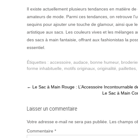
Il existe actuellement plusieurs tendances en matière de 
amateurs de mode. Parmi ces tendances, on retrouve l’utili
sequins pour ajouter une touche de glamour, ainsi que l
artistique aux sacs. Les couleurs vives et les mélanges
des sacs à main fantaisie, offrant aux fashionistas la poss
essentiel.
Étiquettes :
accessoire
,
audace
,
bonne humeur
,
broderie
forme inhabituelle
,
motifs originaux
,
originalité
,
paillettes
Post
←
Le Sac à Main Rouge : L’Accessoire Incontournable 
Le Sac à Main Con
navigation
Laisser un commentaire
Votre adresse e-mail ne sera pas publiée.
Les champs ob
Commentaire
*