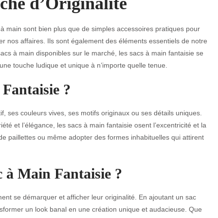
che d’Originalité
à main sont bien plus que de simples accessoires pratiques pour
er nos affaires. Ils sont également des éléments essentiels de notre
 sacs à main disponibles sur le marché, les sacs à main fantaisie se
r une touche ludique et unique à n’importe quelle tenue.
Fantaisie ?
f, ses couleurs vives, ses motifs originaux ou ses détails uniques.
été et l’élégance, les sacs à main fantaisie osent l’excentricité et la
 de paillettes ou même adopter des formes inhabituelles qui attirent
 à Main Fantaisie ?
ment se démarquer et afficher leur originalité. En ajoutant un sac
nsformer un look banal en une création unique et audacieuse. Que