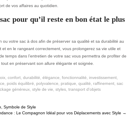
rt de vos affaires au quotidien.
ac pour qu’il reste en bon état le plus
n ou votre sac à dos afin de préserver sa qualité et sa durabilité au
t et en le rangeant correctement, vous prolongerez sa vie utile et
e temps dans l’entretien de votre sac vous permettra de profiter de
out en préservant son allure élégante et soignée.
oix
,
confort
,
durabilité
,
élégance
,
fonctionnalité
,
investissement
,
ace
,
poids équilibré
,
polyvalence
,
pratique
,
qualité
,
raffinement
,
sac
ockage généreux
,
style de vie
,
styles
,
transport d'objets
, Symbole de Style
dance : Le Compagnon Idéal pour vos Déplacements avec Style
→