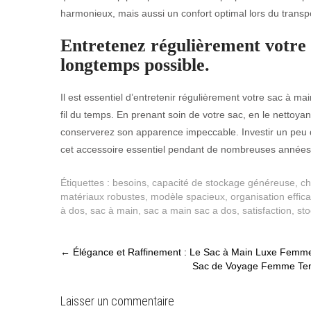
harmonieux, mais aussi un confort optimal lors du transpo
Entretenez régulièrement votre s
longtemps possible.
Il est essentiel d’entretenir régulièrement votre sac à mai
fil du temps. En prenant soin de votre sac, en le nettoyan
conserverez son apparence impeccable. Investir un peu d
cet accessoire essentiel pendant de nombreuses années t
Étiquettes :
besoins
,
capacité de stockage généreuse
,
ch
matériaux robustes
,
modèle spacieux
,
organisation effic
à dos
,
sac à main
,
sac a main sac a dos
,
satisfaction
,
st
Post
←
Élégance et Raffinement : Le Sac à Main Luxe Femme
Sac de Voyage Femme Ten
navigation
Laisser un commentaire