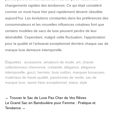
changements rapides des tendances. Ce qui était considéré
comme un must-have hier peut rapidement devenir obsolète
aujourd’hui. Les évolutions constantes dans les préférences des
consommateurs et les nouvelles influences créatives font que
certains modèles de sacs de luxe peuvent perdre de leur
désirabilité. Cependant, malgré cette fluctuation, l’appréciation
pour la qualité et l’artisanat exceptionnel derrière chaque sac de
marque luxe demeure intemporelle.
Étiquettes :
accessoire
,
amateurs de mode
,
art
,
chanel
,
collectionneur chevronné
,
créativité
,
élégance
,
élégance
intemporelle
,
gucci
,
hermès
,
louis vuitton
,
marques luxueuses
,
matériaux de haute qualité
,
passionnés de mode
,
sac de
marque luxe
,
savoir-faire exceptionnel
,
statut
,
style
Post
←
Trouver le Sac de Luxe Pas Cher de Vos Rêves
Le Grand Sac en Bandoulière pour Femme : Pratique et
navigation
Tendance
→