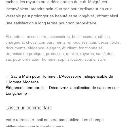
taches, les rayures ou la décoloration du cuir. Malgré cet
inconvénient, prendre soin d’un sac pour ordinateur en cuir
véritable peut prolonger sa beauté et sa longévité, offrant ainsi
une satisfaction à long terme pour son propriétaire.
Étiquettes :
accessoire
,
accessoires
,
businessman
,
câbles
,
chargeurs
,
chocs
,
compartiments rembourrés
,
cuir
,
décontracté
,
documents
,
élégance
,
élégant
,
étudiant
,
fonctionnalité
,
organisation pratique
,
protection
,
qualité
,
rayures
,
sac à dos
,
sac pour ordinateur homme
,
sophistication
,
souris
,
style
Post
←
Sac à Main pour Homme : L’Accessoire Indispensable de
l’Homme Moderne
navigation
Élégance intemporelle : Découvrez la collection de sacs en cuir
Longchamp
→
Laisser un commentaire
Votre adresse e-mail ne sera pas publiée.
Les champs
obligatoires sont indiqués avec
*