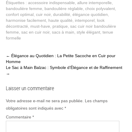
Étiquettes :
accessoire indispensable
,
allure intemporelle
,
bandoulière femme
,
bandoulière réglable
,
choix polyvalent
,
confort optimal
,
cuir noir
,
durabilité
,
élégance quotidien
,
harmonise facilement
,
haute qualité
,
intemporel
,
look
décontracté
,
must-have
,
pratique
,
sac cuir noir bandoulière
femme
,
sac en cuir noir
,
sacs à main
,
style élégant
,
tenue
formelle
Post
←
Élégance au Quotidien : La Petite Sacoche en Cuir pour
Homme
navigation
Le Sac à Main Balzac : Symbole d’Élégance et de Raffinement
→
Laisser un commentaire
Votre adresse e-mail ne sera pas publiée.
Les champs
obligatoires sont indiqués avec
*
Commentaire
*