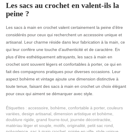
Les sacs au crochet en valent-ils la
peine ?
Les sacs à main en crochet valent certainement la peine d’être
considérés pour ceux qui recherchent un accessoire unique et
artisanal. Leur charme réside dans leur fabrication à la main, ce
qui leur confère une touche d’authenticité et de caractère. En
plus d’être esthétiquement attrayants, les sacs à main en
crochet sont souvent légers et confortables à porter, ce qui en
fait des compagnons pratiques pour diverses occasions. Leur
aspect bohème et vintage ajoute une dimension distinctive à
toute tenue, faisant des sacs à main en crochet un choix élégant
pour ceux qui aiment se démarquer avec style.
Étiquettes :
accessoire
,
bohème
,
confortable à porter
,
couleurs
variées
,
design artisanal
,
dimension artistique et bohème
,
doublure rigide
,
grand fourre-tout
,
journée décontractée
,
matériau léger et souple
,
motifs
,
originalité
,
petit sac rond
,
polyvalence
,
sac à main crochet
,
soirée en ville
,
style unique
,